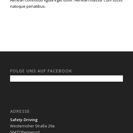
Aenean commodo ligula eget dolor. Aenean massa. Cum sociis
natoque penatibus.
FOLGE UNS AUF FACEBOOK
ADRESSE
Safety-Driving
Westernoher Straße 29a
56477 Rennerod