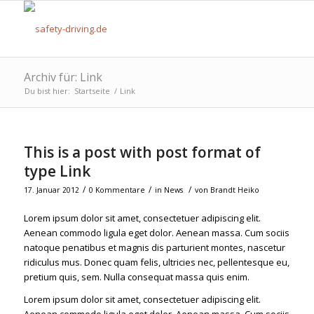
Archiv für: Link
Du bist hier:
Startseite
/
Link
This is a post with post format of
type Link
/
/
/
17. Januar 2012
0 Kommentare
in
News
von
Brandt Heiko
Lorem ipsum dolor sit amet, consectetuer adipiscing elit.
Aenean commodo ligula eget dolor. Aenean massa. Cum sociis
natoque penatibus et magnis dis parturient montes, nascetur
ridiculus mus. Donec quam felis, ultricies nec, pellentesque eu,
pretium quis, sem. Nulla consequat massa quis enim.
Lorem ipsum dolor sit amet, consectetuer adipiscing elit.